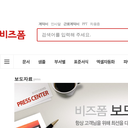
계약서
인사말
근로계약서
PPT
차용증
보도자료
press