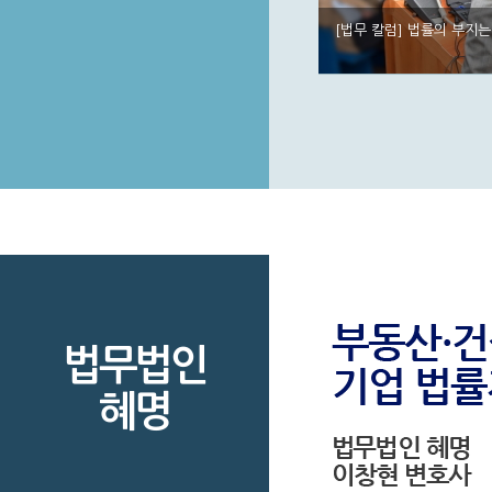
가가이드북)
[법무 칼럼] 법률의 부지
법무법인
혜명