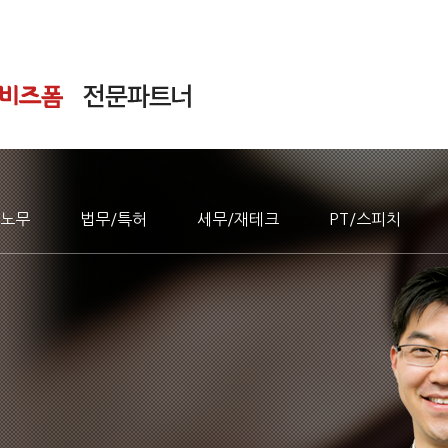
노무
법무/특허
세무/재테크
PT/스피치