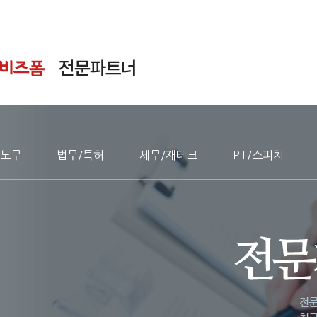
노무
법무/특허
세무/재테크
PT/스피치