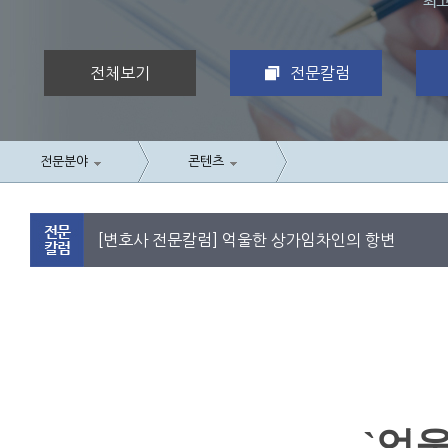
전체보기
전문칼럼
전문분야
콘텐츠
[변호사 전문칼럼] 억울한 상가임차인의 항변
`억