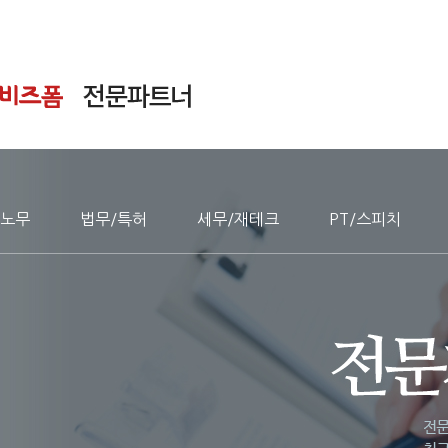
노무
법무/특허
세무/재테크
PT/스피치