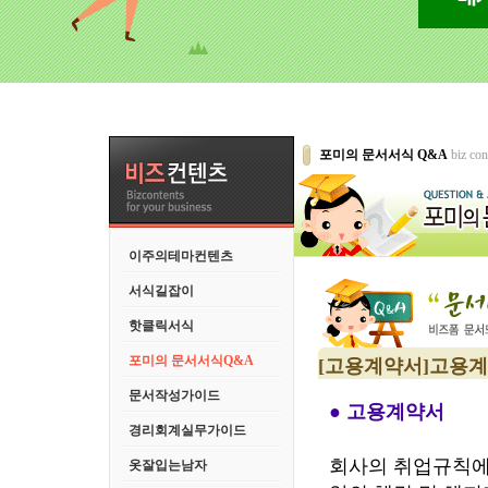
포미의 문서서식 Q&A
biz con
이주의테마컨텐츠
서식길잡이
핫클릭서식
포미의 문서서식Q&A
[고용계약서]고용계
문서작성가이드
● 고용계약서
경리회계실무가이드
회사의 취업규칙에
옷잘입는남자