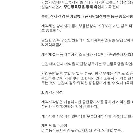
가등기/경매/예고등기와 을구에 기재되어있는근저당/저당권
결당사자인지
주민등록증을 통해 확인
하도록 한다.
특히,
전세인 경우 가압류나 근저당설정여부 등은 중요사항
계약체결 당사자가 등기부등본상의 소유자가 아닌 경우 적
도 중요하다.
필요한 경우 구청민원실에서 도시계획확인원을 발급받아 
2. 계약체결시
계약체결은 등기부상의 소유자와 직접만나
공인중개사 입회
만일 대리인과 계약을 체결할 경우에는 주민등록증을 확인
인감증명을 첨부할 수 없는 부득이한 경우에는 적어도 소유
확인하는 것이 기본이다. 또한 대리인과 소유자 가 어떤 
두는 것도 만일의 경우 유력한 정황증거가 될 수 있다. (특
3. 계약서작성
계약서작성은 가능하다면 공인중개사를 통하여 계약서를 작성
작성하는지 확인하는 것이 중요하다.
계약서는 시중에서 판매되는 부동산계약서를 이용해도 된다
계약서 필수사항
1) 부동산표시란의 물건소재지와 면적, 임대할 부분.