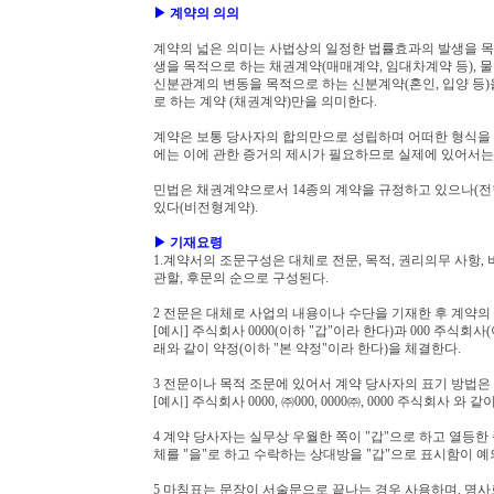
▶ 계약의 의의
계약의 넓은 의미는 사법상의 일정한 법률효과의 발생을 목적
생을 목적으로 하는 채권계약(매매계약, 임대차계약 등), 
신분관계의 변동을 목적으로 하는 신분계약(혼인, 입양 등)
로 하는 계약 (채권계약)만을 의미한다.
계약은 보통 당사자의 합의만으로 성립하며 어떠한 형식을 
에는 이에 관한 증거의 제시가 필요하므로 실제에 있어서는
민법은 채권계약으로서 14종의 계약을 규정하고 있으나(전
있다(비전형계약).
▶ 기재요령
1.계약서의 조문구성은 대체로 전문, 목적, 권리의무 사항, 
관할, 후문의 순으로 구성된다.
2 전문은 대체로 사업의 내용이나 수단을 기재한 후 계약의
[예시] 주식회사 0000(이하 "갑"이라 한다)과 000 주
래와 같이 약정(이하 "본 약정"이라 한다)을 체결한다.
3 전문이나 목적 조문에 있어서 계약 당사자의 표기 방법
[예시] 주식회사 0000, ㈜000, 0000㈜, 0000 주식회사
4 계약 당사자는 실무상 우월한 쪽이 "갑"으로 하고 열등한
체를 "을"로 하고 수락하는 상대방을 "갑"으로 표시함이 예
5 마침표는 문장이 서술문으로 끝나는 경우 사용하며, 명사