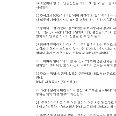
14 조문이나 항목의 인용방법은 "제0조제0항"과 같이 붙
사용한다.
15 주식회사 0000(이하 "갑"이라 칭한다)와 같이 약칭하
나 실무상 계약당사자의 표시를 명확히 하기 위하여 "갑" 
16 용어의 표현 가운데 "동?quot;는 주로 대등자의 경우
"합의"는 당사자간의 의견의 일치에 의한 결정을 뜻하며 "협
일치되지 않으면 계약의 진행을 할 수 없게 된다.
17 당연한 규정이지만 다시 한번 주의를 환기하는 용어로서 
포함되나 후자는 포함되지 않는다는 점이다. 마찬가지로 "이상
함되나 후자는 기준수량이 포함되지 않는다는 점이다.
18 "~하여야 한다." 와 "~ 할 수 있다."의 차이점은 
절차없이 그에 대한 효과가 생기나 후자의 경우는 구체적 
19 주소는 특별시, 광역시, 도는 생략하고 서울, 부산 등으
한다.
[예시] 서울특별시(X), 서울(○)
20 기간의 날짜와 마찬가지로 통상 "계약 체결 일로부터"
후자는 계약 체결 일부터 기산한다.
21 "준용한다." 라고 함은 어떤 규정이 어떤 사항에 그대
우이고 "적용한다."라고 함은 본래 그 규정이 대상으로 하
22 후문은 통상 다음과 같이 표기한다. "본 계약의 내용을