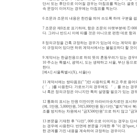
단서 또는 후단으로 이어질 경우는 마침표를 찍는다. 괄호 
속 문장이 이어지는 경우에는 마침표를 찍는다.
6 조문과 조문의 내용은 한칸을 띄어 쓰도록 하여 구분을 쉽
7 조문은 제0조로 표기하며, 항은 조문의 아랫부분에 ① 000 
다. 그러나 반드시 이에 따를 것은 아니므로 편한 데로 항과
8 정의규정을 간혹 규정하는 경우가 있는데 이는 계약의 용
이 규정되어 있다면 하위 계약서에서는 불필요하다 할 것이
9 계약서는 한글전용으로 하되 뜻의 혼동우려가 있는 경우
10 주소는 특별시, 광역시, 도는 생략하고 서울, 부산 등으
한다.
[예시] 서울특별시(X), 서울(○)
11 계약서에는 쌍따옴표(" ")만 사용하도록 하고 주로 용어
(「 」)를 사용한다. 가로쓰기의 경우에도 「 」를 쓰는 경
나 혹은 정의규정은 아니지만 특히 설명할 필요가 있는 경우
12 통화의 표시는 만원 미만이면 아라비아숫자로만 표시하
(예, 1만원, 5,000만원, 5억5,000만원 등) 다만,"별
조를 방지하는 차원에서 "금X500만원"으로 하지 않고 "금50
13 본문을 기재한 후 "다만", 000 으로 이어지는 경우는
는 경우에 사용한다. 반면에 본문을 기재한 후 "이 경?quo
한 관계를 가진 내용을 계속하여 규정하는 경우이다.