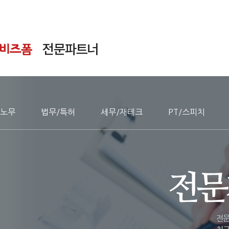
노무
법무/특허
세무/재테크
PT/스피치