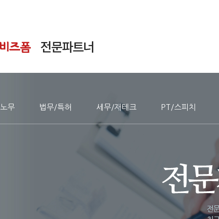
노무
법무/특허
세무/재테크
PT/스피치