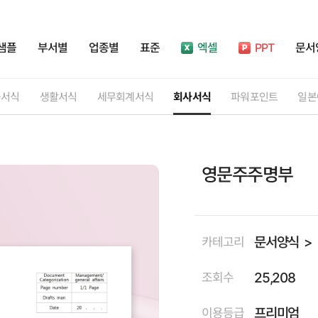
샘플
부서별
업종별
표준
엑셀
PPT
문서
률서식
생활서식
세무회계서식
회사서식
파워포인트
일본
영문주주명부
문서양식
카테고리
25,208
조회수
프리미엄
이용등급