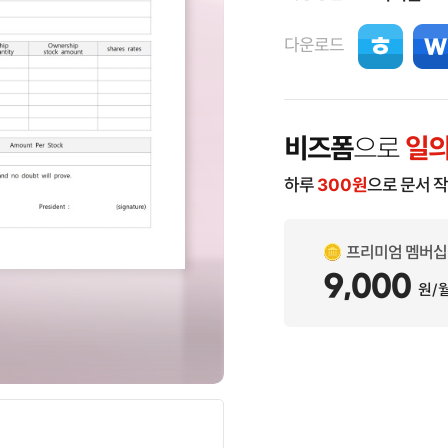
다운로드
비즈폼
으로
일의
하루
300
원
으로 문서 
프리미엄 멤버십
9,000
원/