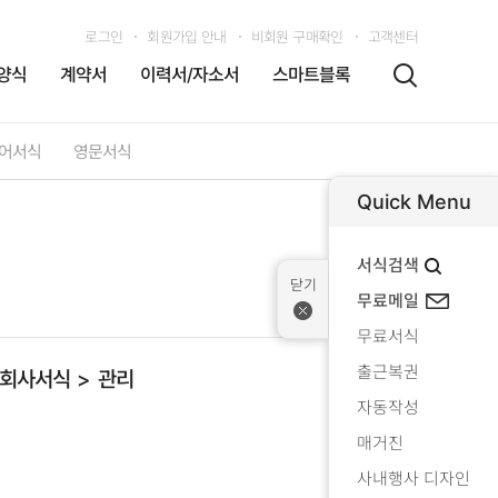
로그인
회원가입 안내
비회원 구매확인
고객센터
양식
계약서
이력서/자소서
스마트블록
어서식
영문서식
Quick Menu
서식검색
무료메일
무료서식
출근복권
회사서식
관리
자동작성
매거진
사내행사 디자인