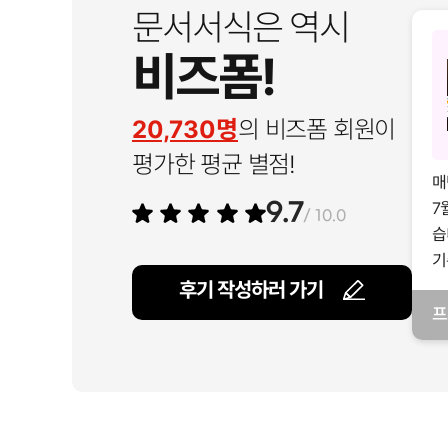
문서서식은 역시
비즈폼!
20,730명
의 비즈폼 회원이
평가한 평균 별점!
매
7
9.7
/ 10.0
습
기
후기 작성하러 가기
프
일