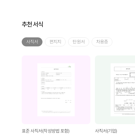
추천 서식
사직서
편지지
탄원서
차용증
표준 사직서(작성방법 포함)
사직서(기업)