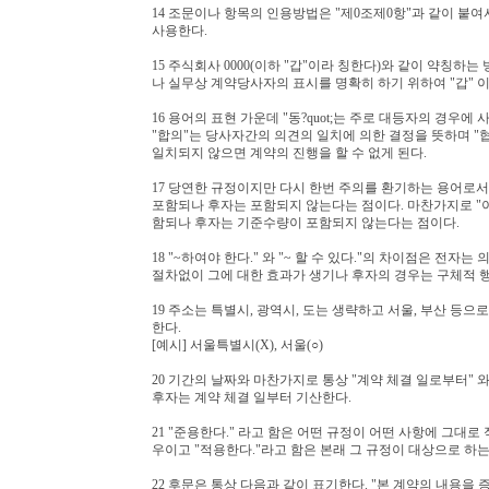
14 조문이나 항목의 인용방법은 "제0조제0항"과 같이 붙
사용한다.
15 주식회사 0000(이하 "갑"이라 칭한다)와 같이 약칭하
나 실무상 계약당사자의 표시를 명확히 하기 위하여 "갑" 
16 용어의 표현 가운데 "동?quot;는 주로 대등자의 경우
"합의"는 당사자간의 의견의 일치에 의한 결정을 뜻하며 "협
일치되지 않으면 계약의 진행을 할 수 없게 된다.
17 당연한 규정이지만 다시 한번 주의를 환기하는 용어로서 
포함되나 후자는 포함되지 않는다는 점이다. 마찬가지로 "이상
함되나 후자는 기준수량이 포함되지 않는다는 점이다.
18 "~하여야 한다." 와 "~ 할 수 있다."의 차이점은 
절차없이 그에 대한 효과가 생기나 후자의 경우는 구체적 
19 주소는 특별시, 광역시, 도는 생략하고 서울, 부산 등으
한다.
[예시] 서울특별시(X), 서울(○)
20 기간의 날짜와 마찬가지로 통상 "계약 체결 일로부터"
후자는 계약 체결 일부터 기산한다.
21 "준용한다." 라고 함은 어떤 규정이 어떤 사항에 그대
우이고 "적용한다."라고 함은 본래 그 규정이 대상으로 하
22 후문은 통상 다음과 같이 표기한다. "본 계약의 내용을