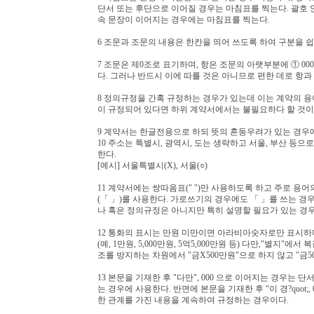
단서 또는 후단으로 이어질 경우는 마침표를 찍는다. 괄호 
속 문장이 이어지는 경우에는 마침표를 찍는다.
6 조문과 조문의 내용은 한칸을 띄어 쓰도록 하여 구분을 쉽
7 조문은 제0조로 표기하며, 항은 조문의 아랫부분에 ① 000 
다. 그러나 반드시 이에 따를 것은 아니므로 편한 데로 항과
8 정의규정을 간혹 규정하는 경우가 있는데 이는 계약의 용
이 규정되어 있다면 하위 계약서에서는 불필요하다 할 것이
9 계약서는 한글전용으로 하되 뜻의 혼동우려가 있는 경우
10 주소는 특별시, 광역시, 도는 생략하고 서울, 부산 등으
한다.
[예시] 서울특별시(X), 서울(○)
11 계약서에는 쌍따옴표(" ")만 사용하도록 하고 주로 용어
(「 」)를 사용한다. 가로쓰기의 경우에도 「 」를 쓰는 경
나 혹은 정의규정은 아니지만 특히 설명할 필요가 있는 경우
12 통화의 표시는 만원 미만이면 아라비아숫자로만 표시하
(예, 1만원, 5,000만원, 5억5,000만원 등) 다만,"별
조를 방지하는 차원에서 "금X500만원"으로 하지 않고 "금50
13 본문을 기재한 후 "다만", 000 으로 이어지는 경우는
는 경우에 사용한다. 반면에 본문을 기재한 후 "이 경?quo
한 관계를 가진 내용을 계속하여 규정하는 경우이다.