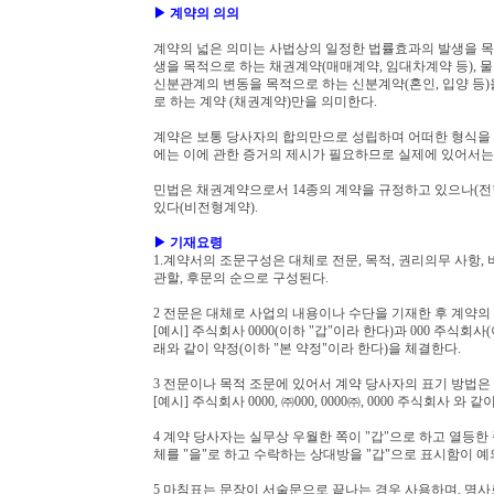
▶ 계약의 의의
계약의 넓은 의미는 사법상의 일정한 법률효과의 발생을 목적
생을 목적으로 하는 채권계약(매매계약, 임대차계약 등), 
신분관계의 변동을 목적으로 하는 신분계약(혼인, 입양 등)
로 하는 계약 (채권계약)만을 의미한다.
계약은 보통 당사자의 합의만으로 성립하며 어떠한 형식을 
에는 이에 관한 증거의 제시가 필요하므로 실제에 있어서는
민법은 채권계약으로서 14종의 계약을 규정하고 있으나(전
있다(비전형계약).
▶ 기재요령
1.계약서의 조문구성은 대체로 전문, 목적, 권리의무 사항, 
관할, 후문의 순으로 구성된다.
2 전문은 대체로 사업의 내용이나 수단을 기재한 후 계약의
[예시] 주식회사 0000(이하 "갑"이라 한다)과 000 주
래와 같이 약정(이하 "본 약정"이라 한다)을 체결한다.
3 전문이나 목적 조문에 있어서 계약 당사자의 표기 방법
[예시] 주식회사 0000, ㈜000, 0000㈜, 0000 주식회사
4 계약 당사자는 실무상 우월한 쪽이 "갑"으로 하고 열등한
체를 "을"로 하고 수락하는 상대방을 "갑"으로 표시함이 예
5 마침표는 문장이 서술문으로 끝나는 경우 사용하며, 명사