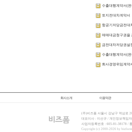
수출대행계약서(완
토지전대차계약서
항공기저당금전대
매매대금청구권을 
금전대차저당권설
수출대행계약서(완
회사경영위임계약
회사소개
이용약관
(주)비즈폼 서울시 강남구 역삼로 204
대표이사 : 이선규 / 개인정보책임자 : 김민경
사업자등록번호 : 605-81-38178 
Copyright (c) 2000-2026 by bizforms.