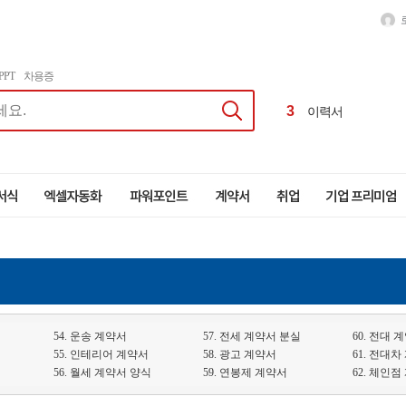
1
달력
2
급여명세서
PPT
차용증
3
이력서
4
근로계약서
1
달력
54. 운송 계약서
57. 전세 계약서 분실
60. 전대 
55. 인테리어 계약서
58. 광고 계약서
61. 전대차
56. 월세 계약서 양식
59. 연봉제 계약서
62. 체인점