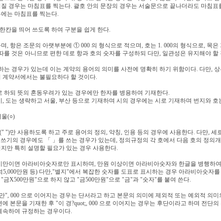
질 경우는 마침표를 찍는다. 괄호 안의 문장의 경우는 서술문으로 끝나더라도 마침표를 
우에는 마침표를 찍는다.
 한칸을 띄어 쓰도록 하여 구분을 쉽게 한다.
, 항은 조문의 아랫부분에 ① 000 의 형식으로 적으며, 호는 1. 000의 형식으로, 목은 
 따를 것은 아니므로 편한 데로 항과 호의 숫자를 구성하되 다만, 일관성은 유지해야 할 
하는 경우가 있는데 이는 계약의 용어의 의미를 사전에 명확히 하기 위함이다. 다만, 
위 계약서에서는 불필요하다 할 것이다.
로 하되 뜻의 혼동우려가 있는 경우에만 한자를 병용하여 기재한다.
시, 도는 생략하고 서울, 부산 등으로 기재하며 시의 경우에는 시로 기재하며 번지와 호는 1
울(○)
" ")만 사용하도록 하고 주로 용어의 정의, 약칭, 인용 등의 경우에 사용한다. 다만,
가로쓰기의 경우에도 「 」를 쓰는 경우가 있는데, 정의규정의 각 호에서 다음 호의 정의
지만 특히 설명할 필요가 있는 경우 사용한다.
원 미만이면 아라비아숫자로만 표시하며, 만원 이상이면 아라비아숫자와 한글을 병행하여
원, 5억5,000만원 등) 다만,"별지"에서 복잡한 숫자를 도표로 표시하는 경우 아라비아숫자
금X500만원"으로 하지 않고 "금500만원"으로 "금"과 "숫자"를 붙여 쓴다.
다만", 000 으로 이어지는 경우는 단서라고 하고 본문의 의미에 제외적 또는 예외적 의
에 본문을 기재한 후 "이 경?quot;, 000 으로 이어지는 경우는 후단이라고 하며 전
계속하여 규정하는 경우이다.