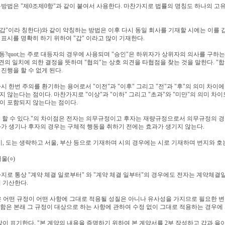
용방법은 "제0조제0항"과 같이 붙여서 사용한다. 마찬가지로 법률의 명칭도 하나의 
하 "갑"이라 칭한다)와 같이 약칭하는 방법은 이후 다시 동일 회사를 기재할 시에는 이를
표시를 명확히 하기 위하여 "갑" 이라고 많이 기재한다.
"동?quot;는 주로 대등자의 경우에 사용되며 "승인"은 하위자가 상위자의 의사를 구하
견의 일치에 의한 결정을 뜻하며 "협의"는 상호 의견을 타협점을 찾는 것을 말한다. "
진행을 할 수 없게 된다.
다시 한번 주의를 환기하는 용어로서 "이전"과 "이후" 그리고 "전"과 "후"의 의미 차이
 않는다는 점이다. 마찬가지로 "이상"과 "이하" 그리고 "초과"와 "미만"의 의미 차
이 포함되지 않는다는 점이다.
와 "~ 할 수 있다."의 차이점은 전자는 의무규정이고 후자는 재량규정으로서 의무규정의 
가 생기나 후자의 경우는 구체적 행동을 취하기 전에는 효과가 생기지 않는다.
시, 도는 생략하고 서울, 부산 등으로 기재하며 시의 경우에는 시로 기재하며 번지와 호는 1
울(○)
가지로 통상 "계약 체결 일로부터" 와 "계약 체결 일부터"의 경우에도 전자는 계약체
 기산한다.
 함은 어떤 규정이 어떤 사항에 그대로 적용될 성질은 아니나 유사성을 가지므로 필요한 
 함은 본래 그 규정이 대상으로 하는 사항에 관하여 수정 없이 그대로 적용하는 경우에
 같이 표기한다. "본 계약의 내용을 증명하기 위하여 본 계약서를 2부 작성하고 갑과 을