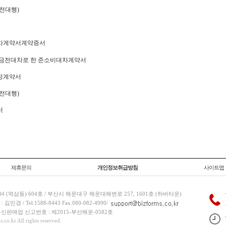
전대행)
차계약서계약증서
금전대차로 한 준소비대차계약서
정계약서
전대행)
서
제휴문의
개인정보취급방침
사이트맵
 (역삼동) 604호 / 부산시 해운대구 해운대해변로 257, 1601호 (하버타운)
 / Tel.1588-8443 Fax.080-082-4990/
/ 통신판매업 신고번호 : 제2015-부산해운-0582호
co.kr All rights reserved.