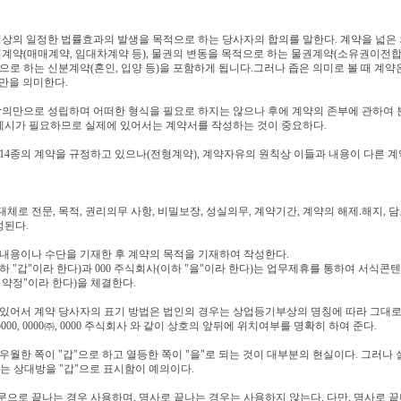
상의 일정한 법률효과의 발생을 목적으로 하는 당사자의 합의를 말한다. 계약을 넓은 
계약(매매계약, 임대차계약 등), 물권의 변동을 목적으로 하는 물권계약(소유권이전합의
로 하는 신분계약(혼인, 입양 등)을 포함하게 됩니다.그러나 좁은 의미로 볼 때 계약
)만을 의미한다.
합의만으로 성립하며 어떠한 형식을 필요로 하지는 않으나 후에 계약의 존부에 관하여
 제시가 필요하므로 실제에 있어서는 계약서를 작성하는 것이 중요하다.
4종의 계약을 규정하고 있으나(전형계약), 계약자유의 원칙상 이들과 내용이 다른 계
체로 전문, 목적, 권리의무 사항, 비밀보장, 성실의무, 계약기간, 계약의 해제.해지, 
성된다.
 내용이나 수단을 기재한 후 계약의 목적을 기재하여 작성한다.
(이하 "갑"이라 한다)과 000 주식회사(이하 "을"이라 한다)는 업무제휴를 통하여 서식
 약정"이라 한다)을 체결한다.
 있어서 계약 당사자의 표기 방법은 법인의 경우는 상업등기부상의 명칭에 따라 그대로
 ㈜000, 0000㈜, 0000 주식회사 와 같이 상호의 앞뒤에 위치여부를 명확히 하여 준다.
 우월한 쪽이 "갑"으로 하고 열등한 쪽이 "을"로 되는 것이 대부분의 현실이다. 그러나
하는 상대방을 "갑"으로 표시함이 예의이다.
문으로 끝나는 경우 사용하며, 명사로 끝나는 경우는 사용하지 않는다. 다만, 명사로 