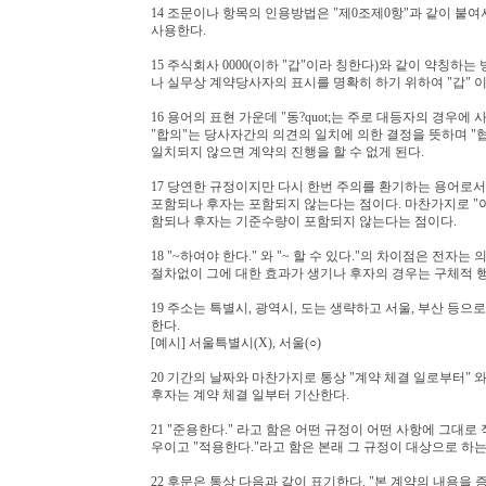
14 조문이나 항목의 인용방법은 "제0조제0항"과 같이 붙
사용한다.
15 주식회사 0000(이하 "갑"이라 칭한다)와 같이 약칭하
나 실무상 계약당사자의 표시를 명확히 하기 위하여 "갑" 
16 용어의 표현 가운데 "동?quot;는 주로 대등자의 경우
"합의"는 당사자간의 의견의 일치에 의한 결정을 뜻하며 "협
일치되지 않으면 계약의 진행을 할 수 없게 된다.
17 당연한 규정이지만 다시 한번 주의를 환기하는 용어로서 
포함되나 후자는 포함되지 않는다는 점이다. 마찬가지로 "이상
함되나 후자는 기준수량이 포함되지 않는다는 점이다.
18 "~하여야 한다." 와 "~ 할 수 있다."의 차이점은 
절차없이 그에 대한 효과가 생기나 후자의 경우는 구체적 
19 주소는 특별시, 광역시, 도는 생략하고 서울, 부산 등으
한다.
[예시] 서울특별시(X), 서울(○)
20 기간의 날짜와 마찬가지로 통상 "계약 체결 일로부터"
후자는 계약 체결 일부터 기산한다.
21 "준용한다." 라고 함은 어떤 규정이 어떤 사항에 그대
우이고 "적용한다."라고 함은 본래 그 규정이 대상으로 하
22 후문은 통상 다음과 같이 표기한다. "본 계약의 내용을