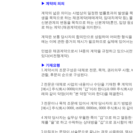
▶ 계약의 의의
계약의 넓은 의미는 사법상의 일정한 법률효과의 발생을 목적
생을 목적으로 하는 채권계약(매매계약, 임대차계약 등), 
신분관계의 변동을 목적으로 하는 신분계약(혼인, 입양 등)
로 하는 계약 (채권계약)만을 의미한다.
계약은 보통 당사자의 합의만으로 성립하며 어떠한 형식을 
에는 이에 관한 증거의 제시가 필요하므로 실제에 있어서는
민법은 채권계약으로서 14종의 계약을 규정하고 있으나(전
있다(비전형계약).
▶ 기재요령
1.계약서의 조문구성은 대체로 전문, 목적, 권리의무 사항, 
관할, 후문의 순으로 구성된다.
2 전문은 대체로 사업의 내용이나 수단을 기재한 후 계약의
[예시] 주식회사 0000(이하 "갑"이라 한다)과 000 주
래와 같이 약정(이하 "본 약정"이라 한다)을 체결한다.
3 전문이나 목적 조문에 있어서 계약 당사자의 표기 방법
[예시] 주식회사 0000, ㈜000, 0000㈜, 0000 주식회사
4 계약 당사자는 실무상 우월한 쪽이 "갑"으로 하고 열등한
체를 "을"로 하고 수락하는 상대방을 "갑"으로 표시함이 예
5 마침표는 문장이 서술문으로 끝나는 경우 사용하며, 명사