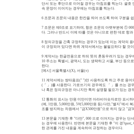
단서 또는 후단으로 이어질 경우는 마침표를 찍는다. 괄호 
속 문장이 이어지는 경우에는 마침표를 찍는다.
6 조문과 조문의 내용은 한칸을 띄어 쓰도록 하여 구분을 쉽
7 조문은 제0조로 표기하며, 항은 조문의 아랫부분에 ① 000 
다. 그러나 반드시 이에 따를 것은 아니므로 편한 데로 항과
8 정의규정을 간혹 규정하는 경우가 있는데 이는 계약의 용
이 규정되어 있다면 하위 계약서에서는 불필요하다 할 것이
9 계약서는 한글전용으로 하되 뜻의 혼동우려가 있는 경우
10 주소는 특별시, 광역시, 도는 생략하고 서울, 부산 등으
한다.
[예시] 서울특별시(X), 서울(○)
11 계약서에는 쌍따옴표(" ")만 사용하도록 하고 주로 용어
(「 」)를 사용한다. 가로쓰기의 경우에도 「 」를 쓰는 경
나 혹은 정의규정은 아니지만 특히 설명할 필요가 있는 경우
12 통화의 표시는 만원 미만이면 아라비아숫자로만 표시하
(예, 1만원, 5,000만원, 5억5,000만원 등) 다만,"별
조를 방지하는 차원에서 "금X500만원"으로 하지 않고 "금50
13 본문을 기재한 후 "다만", 000 으로 이어지는 경우는
는 경우에 사용한다. 반면에 본문을 기재한 후 "이 경?quo
한 관계를 가진 내용을 계속하여 규정하는 경우이다.