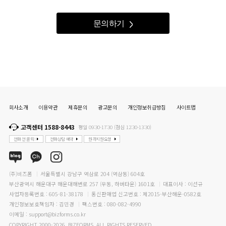
3) 자동수집항목 : 서비스 이용기록, 접속 로그, 쿠키, 접속 IP 정보
문의하기
3. 그 외에 이용자가 유료컨텐츠 및 일부 컨텐츠를 이용하는 경우 다음과 같은 결제를
위한 추가정보를 요구할 수 있습니다.
1) 결제방법에 따라
- 카드결제의 경우 : 신용카드 종류, 카드번호, 유효기간
- 휴대폰 결제의 경우 : 휴대폰 번호, 통신사
- 계좌이체의 경우 : 거래은행명, 계좌번호, 거래자성명
- 기타 결제방법별로 결제에 필요한 필수 정보
2) 상품배송에 필요한 정보로서 보내는 사람과 받는 사람의 성명, 주소, 연락처
4. 개인정보 수집방법
회사소개
이용약관
제휴문의
광고문의
개인정보취급방침
사이트맵
1) 회사는 다음과 같은 방법으로 개인정보를 수집합니다
- 홈페이지 회원가입, 회원정보수정, 팩스, 전화, 고객센터 문의하기, 이메일, 이벤트
응모, 배송요청, 신제품 및 서비스 안내 TM, 제휴를 통한 서비스 및 제품 안내 TM, 서
고객센터 1588-8443
평일 09:30-17:30 (점심 12:30-13:30)
비스 이용에 대한 이용자 의사의 수렴, 각종 이벤트 혜택을 위한 안내
전화 전 클릭!
전화상담 예약
원격지원요청
[개인정보의 수집목적 및 이용목적]
(주)비즈폼
서울특별시 강남구 역삼로 204 (역삼동) 604호
부산광역시 해운대구 해운대해변로 257 (우동, 하버타운) 1601호
대표이사 : 이선규
1. 당사는 고객에게 서비스를 제공하기 위하여 필요한 개인정보를 수집, 이용하고 있
사업자등록번호 : 605-81-38178
통신판매업 신고번호 : 제2015-부산해운-0582호
습니다. 수집하는 개인정보 항목에 따른 구체적인 수집목적 및 이용목적은 다음과 같
습니다.
개인정보보호책임자 : 김민경
팩스번호 : 080-082-4990
이메일 : support@bizforms.co.kr
1) 아이디 : 서비스이용을 위한 본인확인
COPYRIGHT 2000-2026. BIZFORMS. ALL RIGHTS RESERVED.