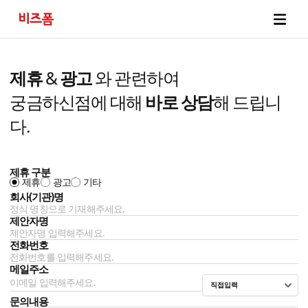
제휴
&
광고
와 관련하여
궁금하신점에 대해
바로 상담
해 드립니
다.
제휴 구분
제휴
광고
기타
회사(기관)명
제안자명
전화번호
메일주소
직접입력
문의내용