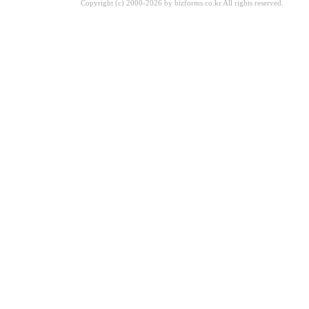
Copyright (c) 2000-2026 by bizforms.co.kr All rights reserved.