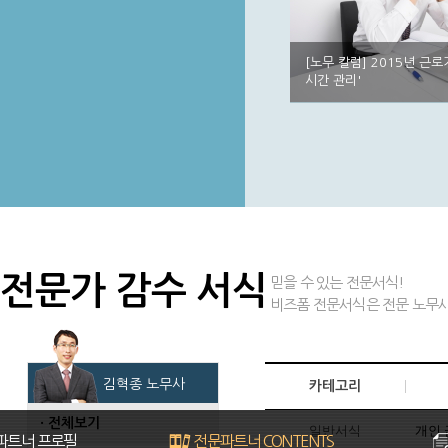
[노무 칼럼] 2015년 근
시간 관리'
전문가 감수 서식
믿을 수 있는 전문서식!
비즈폼 전문서식은 전문 노무
김혁종 노무사
카테고리
· 전체보기
일반서식
개인 
파트너 프로필
전문파트너 CONTENTS