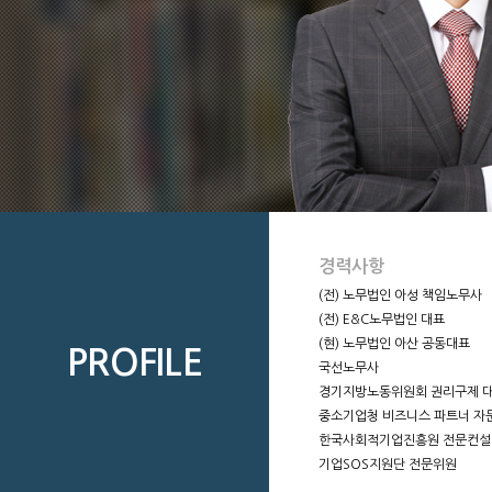
경력사항
(전) 노무법인 아성 책임노무사
(전) E&C노무법인 대표
(현) 노무법인 아산 공동대표
PROFILE
국선노무사
경기지방노동위원회 권리구제 
중소기업청 비즈니스 파트너 자
한국사회적기업진흥원 전문컨설
기업SOS지원단 전문위원