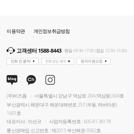
이용약관
개인정보취급방침
고객센터 1588-8443
평일 09:30-17:30 (점심 12:30-13:30)
전화상담 예약
전화 전 클릭!
원격지원요청
(주)비즈폼
서울특별시 강남구 역삼로 204 (역삼동) 604호
부산광역시 해운대구 해운대해변로 257 (우동, 하버타운)
1601호
대표이사 : 이선규
사업자등록번호 : 605-81-38178
통신판매업 신고번호 : 제2015-부산해운-0582호