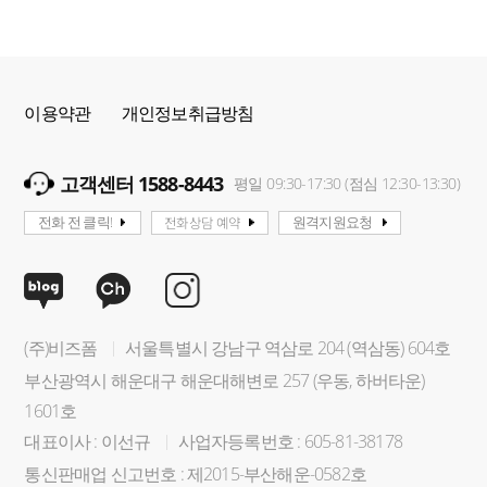
이용약관
개인정보취급방침
고객센터 1588-8443
평일 09:30-17:30 (점심 12:30-13:30)
전화상담 예약
전화 전 클릭!
원격지원요청
(주)비즈폼
서울특별시 강남구 역삼로 204 (역삼동) 604호
부산광역시 해운대구 해운대해변로 257 (우동, 하버타운)
1601호
대표이사 : 이선규
사업자등록번호 : 605-81-38178
통신판매업 신고번호 : 제2015-부산해운-0582호