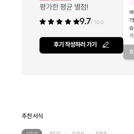
평가한 평균 별점!
매
7
9.7
/ 10.0
습
기
후기 작성하러 가기
프
일
추천 서식
사직서
편지지
탄원서
차용증