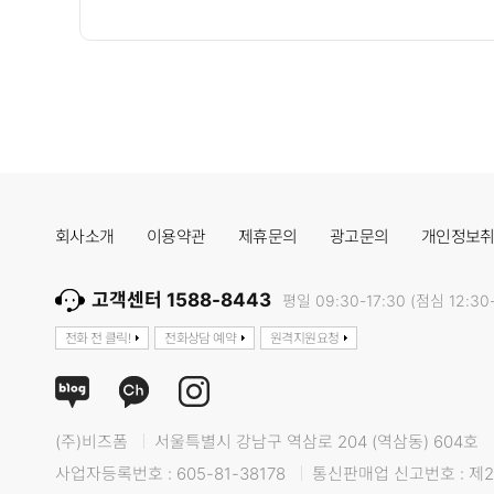
회사소개
이용약관
제휴문의
광고문의
개인정보
고객센터 1588-8443
평일 09:30-17:30 (점심 12:30-
전화 전 클릭!
전화상담 예약
원격지원요청
(주)비즈폼
서울특별시 강남구 역삼로 204 (역삼동) 604호
사업자등록번호 : 605-81-38178
통신판매업 신고번호 : 제2