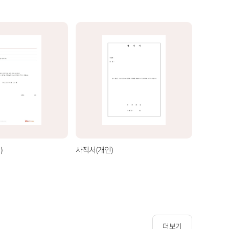
)
사직서(개인)
사직서(기
더보기