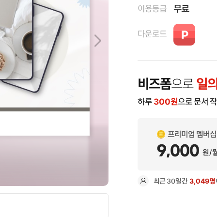
무료
이용등급
다운로드
비즈폼
으로
일의
하루
300
원
으로 문서 
프리미엄 멤버십
9,000
원/
최근
30일
간
3,049명