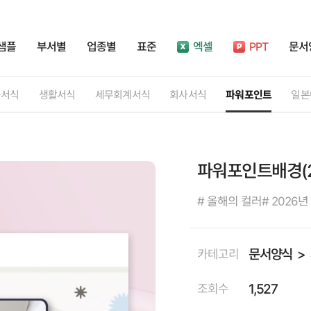
샘플
부서별
업종별
표준
엑셀
PPT
문서
률서식
생활서식
세무회계서식
회사서식
파워포인트
일본
파워포인트배경(2
# 올해의 컬러
# 2026년
문서양식
카테고리
1,527
조회수