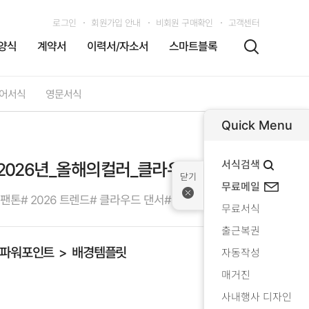
로그인
회원가입 안내
비회원 구매확인
고객센터
양식
계약서
이력서/자소서
스마트블록
어서식
영문서식
Quick Menu
서식검색
026년_올해의컬러_클라우드댄서01)
무료메일
 팬톤
# 2026 트렌드
# 클라우드 댄서
# 트렌드 PPT
무료서식
출근복권
파워포인트
배경템플릿
자동작성
매거진
사내행사 디자인