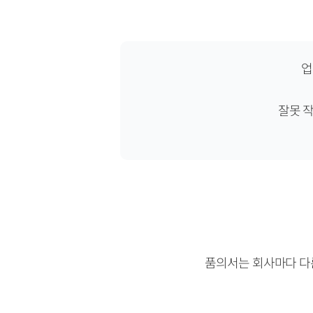
업
잘못 
품의서는 회사마다 다