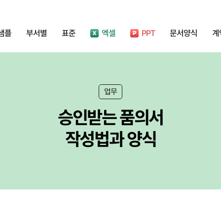
샘플
부서별
표준
엑셀
PPT
문서양식
계
업무
승인받는 품의서
작성법과
양식