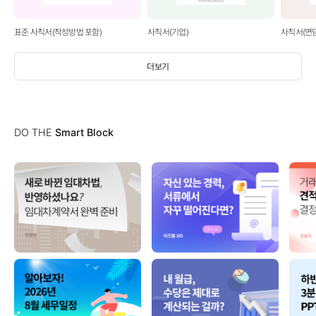
표준 사직서(작성방법 포함)
사직서(기업)
사직서(면
더보기
DO THE
Smart Block