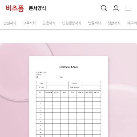
문서양식
건설서식
교육서식
금융서식
민원행정서식
법률서식
생활서식
세무회