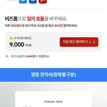
비즈폼
으로
일의 효율
을 바꾸세요.
하루
300
원
으로 문서 작성 시간을 월 평균
20시간
절약하세요!
프리미엄 멤버십
지금 퇴근 준비하기
9,000
원/월
최근
30일
간
2,984명
이 가입했어요!
현
영문 견적서(항목별 구분)