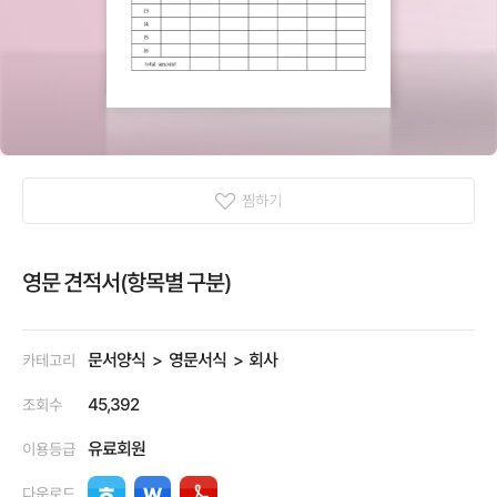
찜하기
영문 견적서(항목별 구분)
문서양식
영문서식
회사
카테고리
45,392
조회수
유료회원
이용등급
다운로드