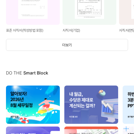
표준 사직서(작성방법 포함)
사직서(기업)
사직서(면
더보기
DO THE
Smart Block