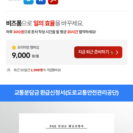
비즈폼
으로
일의 효율
을 바꾸세요.
하루
300
원
으로 문서 작성 시간을 월 평균
20시간
절약하세요!
프리미엄 멤버십
지금 퇴근 준비하기
9,000
원/월
최근
30일
간
2,998명
이 가입했어요!
현
교통분담금 환급신청서(도로교통안전관리공단)