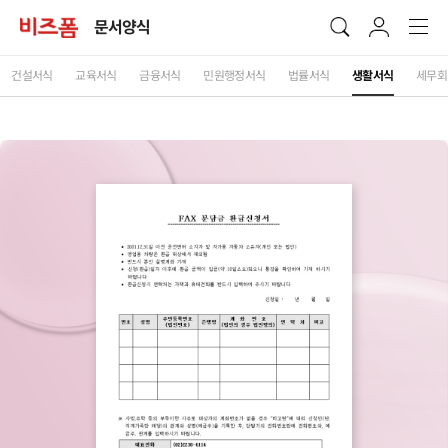
문서양식
건설서식
교육서식
금융서식
민원행정서식
법률서식
생활서식
세무회