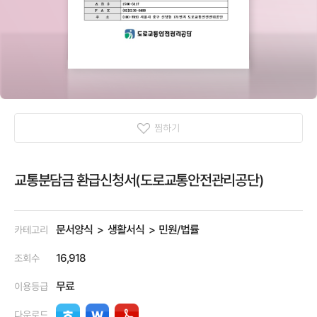
찜하기
교통분담금 환급신청서(도로교통안전관리공단)
문서양식
생활서식
민원/법률
카테고리
16,918
조회수
무료
이용등급
다운로드