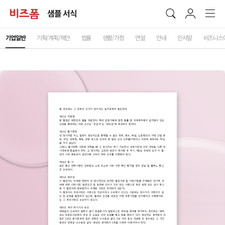
샘플 서식
기업일반
기획/계획/제안
법률
생활/가정
연설
안내
인사말
비즈니스