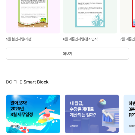
5월 봄인사말(기본)
6월 여름인사말(감사인사)
7월 여름
더보기
DO THE
Smart Block