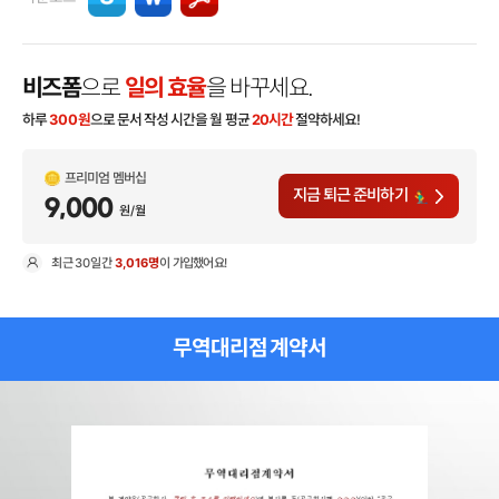
비즈폼
으로
일의 효율
을 바꾸세요.
하루
300
원
으로 문서 작성 시간을 월 평균
20시간
절약하세요!
프리미엄 멤버십
지금 퇴근 준비하기
9,000
원/월
최근
30일
간
3,016명
이 가입했어요!
현
무역대리점 계약서