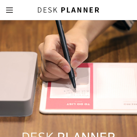
DeskPlanner
Open
the
Menu