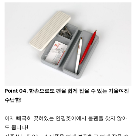
Point 04. 한손으로도 펜을 쉽게 잡을 수 있는 기울여진
수납함!
이제 빼곡히 꽂혀있는 연필꽂이에서 볼펜을 찾지 않아
도 됩니다!