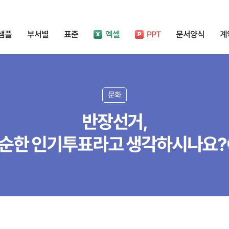
샘플
부서별
표준
엑셀
PPT
문서양식
계
문화
반장선거,
순한 인기투표라고 생각하시나요?