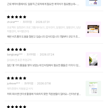
근로계약서중에서도 일용직 근로자에게 필요한 계약서가 필요했는데~ 이것저것 보다 보니 건설일용직 근로자용도 있네요~ 딱 원하는 근로대상이라 결제했는데 열어보니 해설...
choirar***
프리미엄
2026.07.31
프로젝트 일정관리 프로그램(대시보드, 업무관리, 일별관리, 월별관리, 담당
자별관리, 부서별관리)
매번 비즈폼의 도움을 잘받고 있습니다 감사드립니다 7월부터 규모가 조금 큰 프로젝트 관리를 제가 맡게 되었습니다 기존에 일일업무일지라는 프로그램을 정말 잘 쓰고...
bangbangi***
프리미엄
2026.07.24
[2026년] 표준 취업규칙
일단 몇 가지 폼들을 찾아 보았는데 인사팀에서 필요한 폼들은 거의 다 있는 것 같아 컨펌 받아 프리미엄 1년 이용해보려고 합니다 폼 만들 시간 단축할 수 있고 내...
junheee***
프리미엄
2026.07.16
재직증명서 자동발급 서식
저희 회사엔 인터넷 활용에 익숙하지 못한 직원분들이 많아요~ 인터넷 발급도 가능하지만 회사로 요구하는 직원들이 대부분이라... 제가 만들어둔 재직증명서에 내용을...