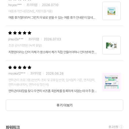
hoyoo***
프리미엄
2026.07.10
여름휴가안내문(SNS_서핑의즐거움)
여름 휴가철이라서 그런지 무료로 받을 수 있는 여름 휴가 안내문이 많네용 거기다 프리미엄 회원이면 일정 기간동안 무료로 제공되는 디자인 패키지도 있어 저는 하계 ...
jinsol2e***
프리미엄
2026.07.03
조경 공사지명원 (녹색 꽃잎)
지명원이라는 단어 자체가 생소해서 제가 직접 만들어야하나 인터넷에 한참을 뒤졋다가 알게되었습니다. 마침 프리미엄 회원이라 건축공사 지명원이라는게 PPT로 된 이런...
mooka12***
프리미엄
2026.06.26
연차관리 프로그램 (반반차·조퇴 및 공휴일 반영, 입사일자 기준, 연차입력,
연차사용내역서, 연차수당 정산서)
연차관리대장을 찾다 우연히 비즈폼 회원제를 등록하게 되었는데 아주 잘 사용하고 있습니다. 이번에 처음으로 정산을 했는데 법 자체가 이해하기 너무 힘들어 정말 혼났...
후기 더보기
파워링크
광고신청