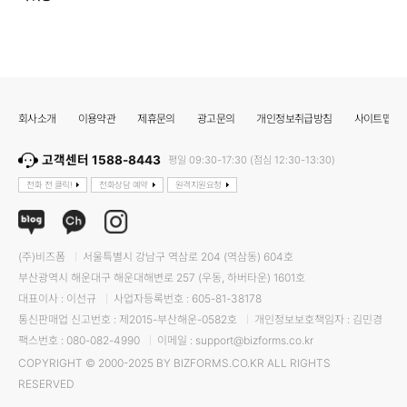
회사소개
이용약관
제휴문의
광고문의
개인정보취급방침
사이트맵
고객센터 1588-8443
평일 09:30-17:30 (점심 12:30-13:30)
전화 전 클릭!
전화상담 예약
원격지원요청
(주)비즈폼
서울특별시 강남구 역삼로 204 (역삼동) 604호
부산광역시 해운대구 해운대해변로 257 (우동, 하버타운) 1601호
대표이사 : 이선규
사업자등록번호 : 605-81-38178
통신판매업 신고번호 : 제2015-부산해운-0582호
개인정보보호책임자 : 김민경
팩스번호 : 080-082-4990
이메일 : support@bizforms.co.kr
COPYRIGHT © 2000-2025 BY BIZFORMS.CO.KR ALL RIGHTS
RESERVED