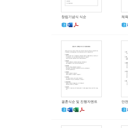
창립기념식 식순
체육
결혼식순 및 진행자멘트
안전