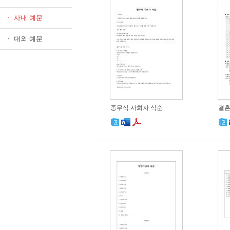
ㆍ 사내 예문
ㆍ 대외 예문
종무식 사회자 식순
결