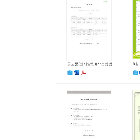
공고문(인사발령)(작성방법 ..
8월