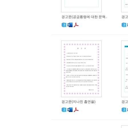
경고문(공금횡령에 대한 문책..
경고
경고문(지나친 흡연을)
경고