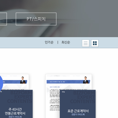
PT/스피치
인기순
|
최신순