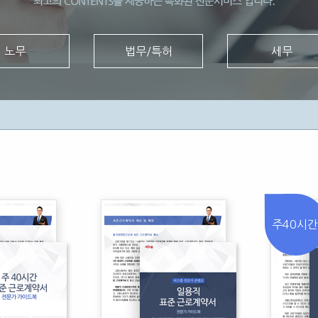
노무
법무/특허
세무
주40시간