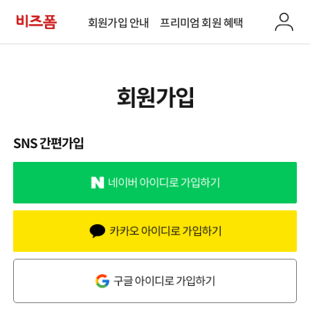
회원가입 안내
프리미엄 회원 혜택
SNS 간편가입