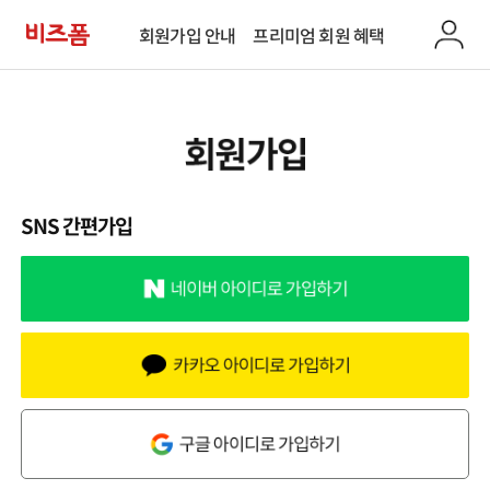
회원가입 안내
프리미엄 회원 혜택
SNS 간편가입