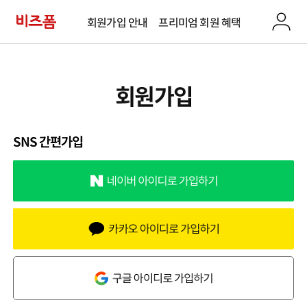
회원가입 안내
프리미엄 회원 혜택
SNS 간편가입