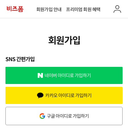
회원가입 안내
프리미엄 회원 혜택
SNS 간편가입