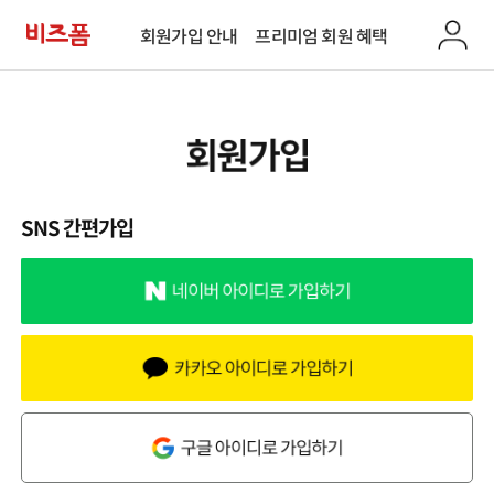
회원가입 안내
프리미엄 회원 혜택
SNS 간편가입