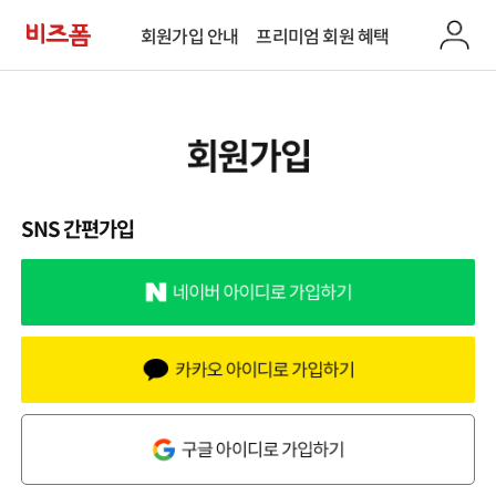
회원가입 안내
프리미엄 회원 혜택
SNS 간편가입