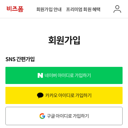
회원가입 안내
프리미엄 회원 혜택
SNS 간편가입