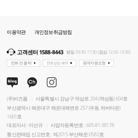
이용약관
개인정보취급방침
고객센터 1588-8443
평일 09:30-17:30 (점심 12:30-13:30)
전화상담 예약
전화 전 클릭!
원격지원요청
(주)비즈폼
서울특별시 강남구 역삼로 204 (역삼동) 604호
부산광역시 해운대구 해운대해변로 257 (우동, 하버타운)
1601호
대표이사 : 이선규
사업자등록번호 : 605-81-38178
통신판매업 신고번호 : 제2015-부산해운-0582호