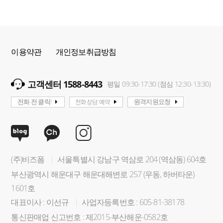
이용약관
개인정보취급방침
고객센터 1588-8443
평일 09:30-17:30 (점심 12:30-13:30)
전화상담 예약
전화 전 클릭!
원격지원요청
(주)비즈폼
서울특별시 강남구 역삼로 204 (역삼동) 604호
부산광역시 해운대구 해운대해변로 257 (우동, 하버타운)
1601호
대표이사 : 이선규
사업자등록번호 : 605-81-38178
통신판매업 신고번호 : 제2015-부산해운-0582호