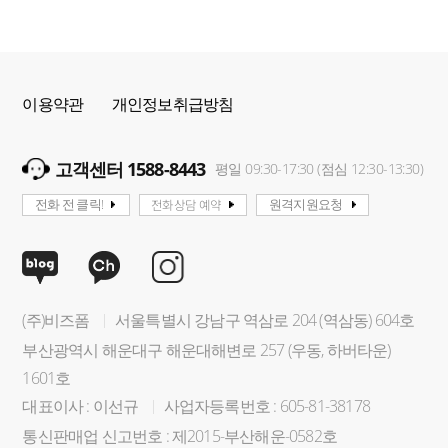
이용약관
개인정보취급방침
고객센터 1588-8443
평일 09:30-17:30 (점심 12:30-13:30)
전화상담 예약
전화 전 클릭!
원격지원요청
(주)비즈폼
서울특별시 강남구 역삼로 204 (역삼동) 604호
부산광역시 해운대구 해운대해변로 257 (우동, 하버타운)
1601호
대표이사 : 이선규
사업자등록번호 : 605-81-38178
통신판매업 신고번호 : 제2015-부산해운-0582호