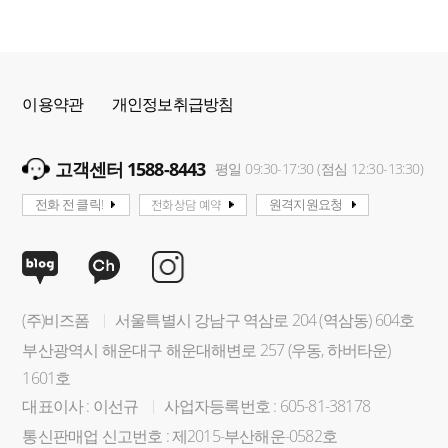
이용약관
개인정보취급방침
고객센터 1588-8443
평일 09:30-17:30 (점심 12:30-13:30)
전화상담 예약
전화 전 클릭!
원격지원요청
(주)비즈폼
서울특별시 강남구 역삼로 204 (역삼동) 604호
부산광역시 해운대구 해운대해변로 257 (우동, 하버타운)
1601호
대표이사 : 이선규
사업자등록번호 : 605-81-38178
통신판매업 신고번호 : 제2015-부산해운-0582호