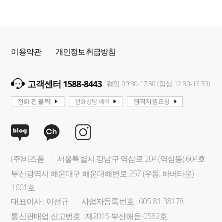
이용약관
개인정보취급방침
고객센터 1588-8443
평일 09:30-17:30 (점심 12:30-13:30)
전화상담 예약
전화 전 클릭!
원격지원요청
(주)비즈폼
서울특별시 강남구 역삼로 204 (역삼동) 604호
부산광역시 해운대구 해운대해변로 257 (우동, 하버타운)
1601호
대표이사 : 이선규
사업자등록번호 : 605-81-38178
통신판매업 신고번호 : 제2015-부산해운-0582호