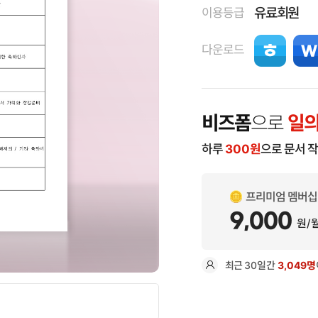
유료회원
이용등급
다운로드
비즈폼
으로
일의
하루
300
원
으로 문서 
프리미엄 멤버십
9,000
원/
최근
30일
간
3,049명