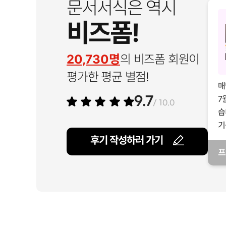
문서서식은 역시
비즈폼!
20,730명
의 비즈폼 회원이
평가한 평균 별점!
매
7
9.7
/ 10.0
습
기
후기 작성하러 가기
프
일