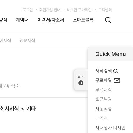
로그인
회원가입 안내
비회원 구매확인
고객센터
양식
계약서
이력서/자소서
스마트블록
어서식
영문서식
Quick Menu
서식검색
무료메일
예문
# 식순
무료서식
출근복권
회사서식
기타
자동작성
매거진
사내행사 디자인