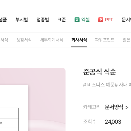
샘플
부서별
업종별
표준
엑셀
PPT
문서
률서식
생활서식
세무회계서식
회사서식
파워포인트
일본
준공식 식순
# 비즈니스 예문
# 사내 
문서양식
카테고리
24,003
조회수