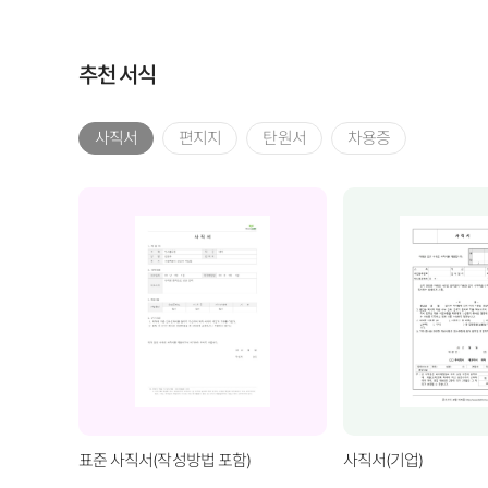
추천 서식
사직서
편지지
탄원서
차용증
표준 사직서(작성방법 포함)
사직서(기업)