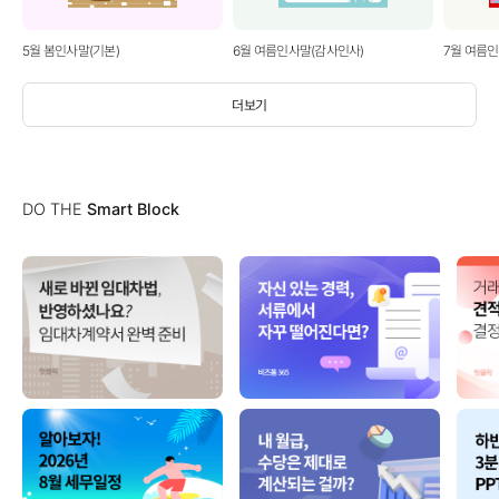
5월 봄인사말(기본)
6월 여름인사말(감사인사)
7월 여름
더보기
DO THE
Smart Block