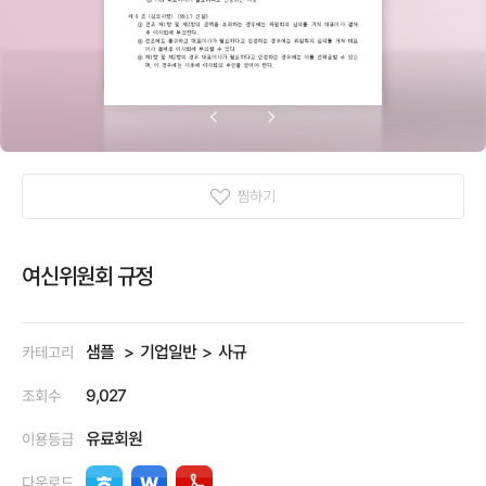
찜하기
여신위원회 규정
샘플
기업일반
사규
카테고리
9,027
조회수
유료회원
이용등급
다운로드