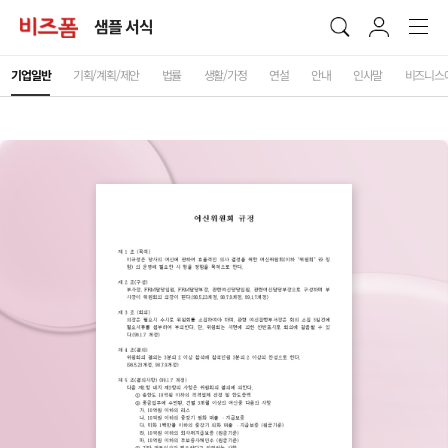
샘플 서식
기업일반
기획/계획/제안
법률
생활/가정
연설
안내
인사말
비즈니스