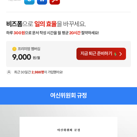
비즈폼
으로
일의 효율
을 바꾸세요.
하루
300
원
으로 문서 작성 시간을 월 평균
20시간
절약하세요!
프리미엄 멤버십
지금 퇴근 준비하기
9,000
원/월
최근
30일
간
2,986명
이 가입했어요!
현
여신위원회 규정