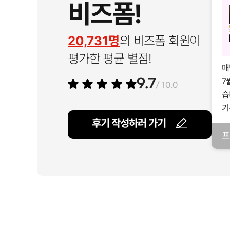
비즈폼!
20,731명
의 비즈폼 회원이
평가한 평균 별점!
매
7
9.7
/ 10.0
습
기
후기 작성하러 가기
프
일