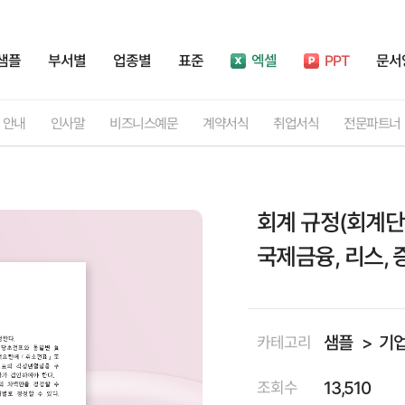
샘플
부서별
업종별
표준
엑셀
PPT
문서
안내
인사말
비즈니스예문
계약서식
취업서식
전문파트너
회계 규정(회계단
국제금융, 리스, 
샘플
기
카테고리
13,510
조회수