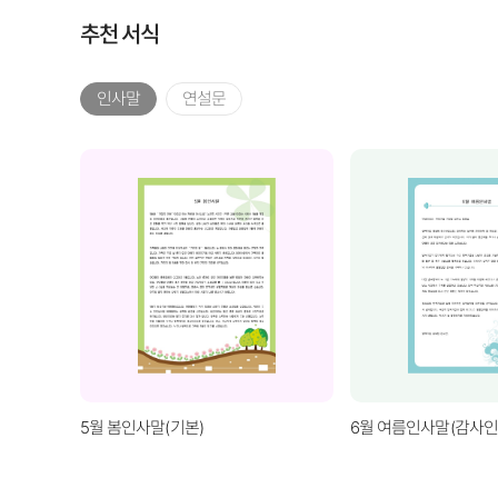
추천 서식
인사말
연설문
5월 봄인사말(기본)
6월 여름인사말(감사인