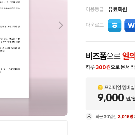
유료회원
이용등급
다운로드
비즈폼
으로
일의
하루
300
원
으로 문서 
프리미엄 멤버십
9,000
원/
최근
30일
간
3,015명