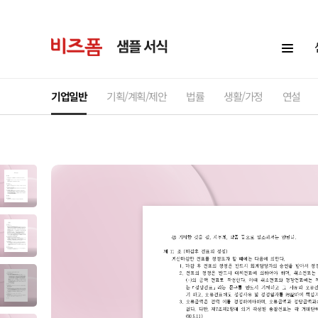
샘플 서식
기업일반
기획/계획/제안
법률
생활/가정
연설