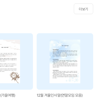
더보기
(가을여행)
12월 겨울인사말(연말모임 모음)
1월 겨울