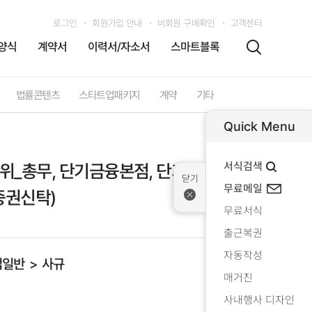
로그인
회원가입 안내
비회원 구매확인
고객센터
양식
계약서
이력서/자소서
스마트블록
법률콘텐츠
스타트업패키지
계약
기타
Quick Menu
서식검색
위_총무, 단기금융본점, 단기금융지점,
무료메일
증권신탁)
무료서식
출근복권
자동작성
업일반
사규
매거진
사내행사 디자인