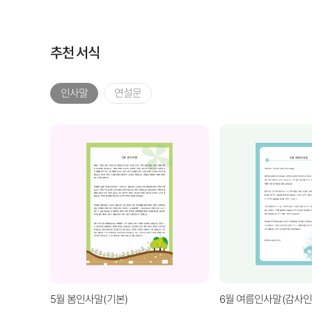
추천 서식
인사말
연설문
5월 봄인사말(기본)
6월 여름인사말(감사인