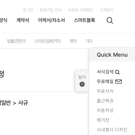
로그인
회원가입 안내
비회원 구매확인
고객센터
양식
계약서
이력서/자소서
스마트블록
법률콘텐츠
스타트업패키지
계약
기타
Quick Menu
서식검색
정
무료메일
무료서식
출근복권
업일반
사규
자동작성
매거진
사내행사 디자인