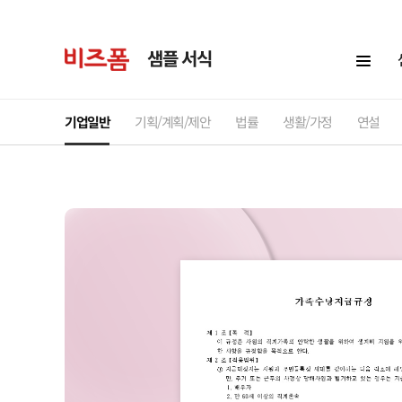
샘플 서식
기업일반
기획/계획/제안
법률
생활/가정
연설