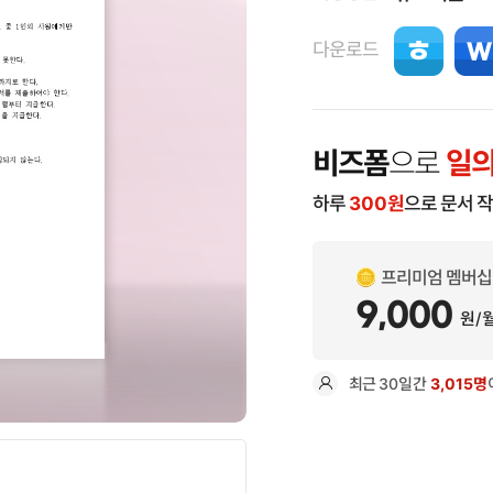
다운로드
비즈폼
으로
일의
하루
300
원
으로 문서 
프리미엄 멤버십
9,000
원/
최근
30일
간
3,015명