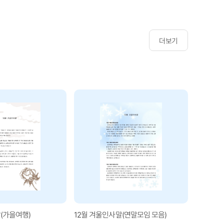
더보기
(가을여행)
12월 겨울인사말(연말모임 모음)
1월 겨울