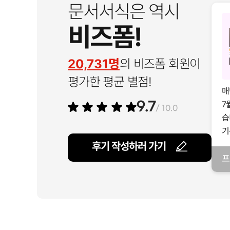
문서서식은 역시
비즈폼!
20,731명
의 비즈폼 회원이
평가한 평균 별점!
매
7
9.7
/ 10.0
습
기
후기 작성하러 가기
프
일