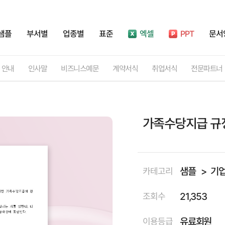
샘플
부서별
업종별
표준
엑셀
PPT
문서
안내
인사말
비즈니스예문
계약서식
취업서식
전문파트너
가족수당지급 규
샘플
기
카테고리
21,353
조회수
유료회원
이용등급