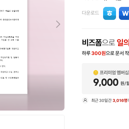
다운로드
비즈폼
으로
일의
하루
300
원
으로 문서 
프리미엄 멤버십
9,000
원/
최근
30일
간
3,016명