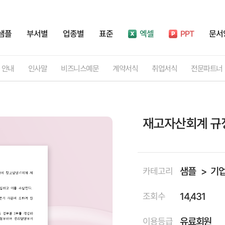
샘플
부서별
업종별
표준
엑셀
PPT
문서
안내
인사말
비즈니스예문
계약서식
취업서식
전문파트너
재고자산회계 규
샘플
기
카테고리
14,431
조회수
유료회원
이용등급