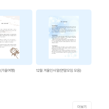
(가을여행)
12월 겨울인사말(연말모임 모음)
1월 겨울
더보기