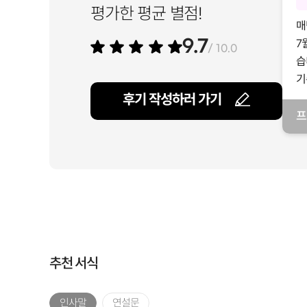
평가한 평균 별점!
매
7
9.7
/ 10.0
습
기
후기 작성하러 가기
프
일
추천 서식
인사말
연설문