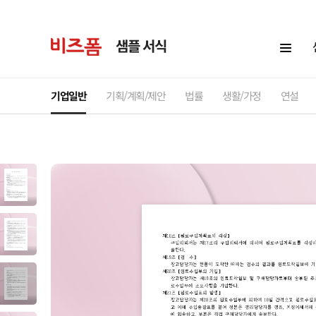
샘플 서식
기업일반
기획/계획/제안
법률
생활/가정
연설