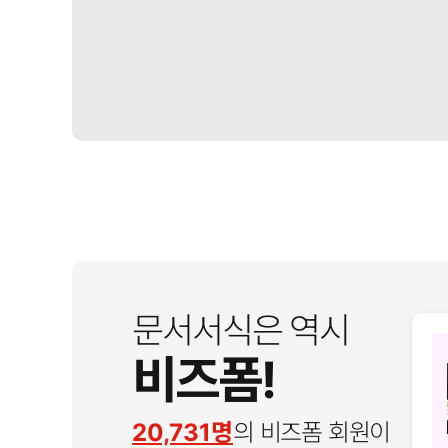
문서서식은 역시
비즈폼!
20,731명
의 비즈폼 회원이