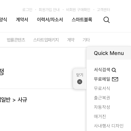
로그인
회원가입 안내
비회원 구매확인
고객센터
양식
계약서
이력서/자소서
스마트블록
법률콘텐츠
스타트업패키지
계약
기타
Quick Menu
서식검색
정
무료메일
무료서식
출근복권
업일반
사규
자동작성
매거진
사내행사 디자인