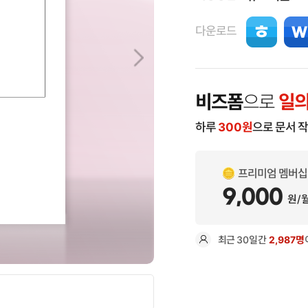
다운로드
비즈폼
으로
일의
하루
300
원
으로 문서 
프리미엄 멤버십
9,000
원/
최근
30일
간
2,987명