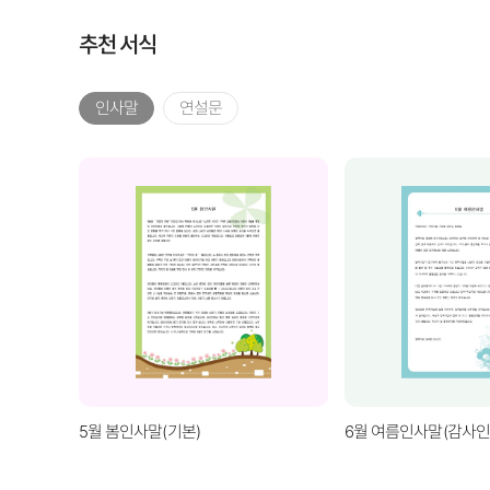
추천 서식
인사말
연설문
5월 봄인사말(기본)
6월 여름인사말(감사인