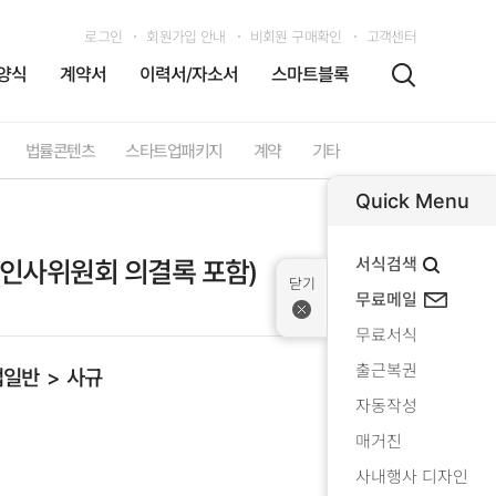
로그인
회원가입 안내
비회원 구매확인
고객센터
양식
계약서
이력서/자소서
스마트블록
법률콘텐츠
스타트업패키지
계약
기타
Quick Menu
서식검색
인사위원회 의결록 포함)
무료메일
무료서식
출근복권
업일반
사규
자동작성
매거진
사내행사 디자인