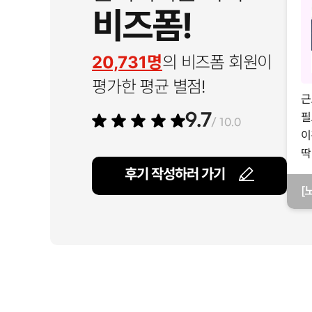
비즈폼!
20,731명
의 비즈폼 회원이
평가한 평균 별점!
근
필
9.7
/ 10.0
이
딱
후기 작성하러 가기
[