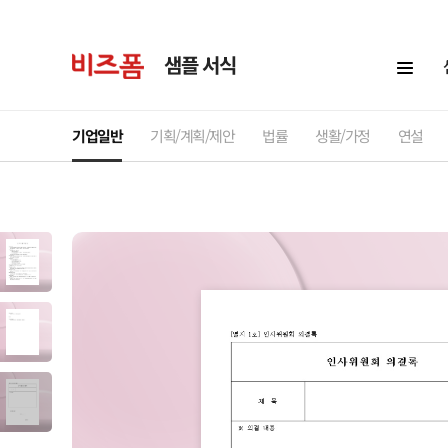
샘플 서식
기업일반
기획/계획/제안
법률
생활/가정
연설