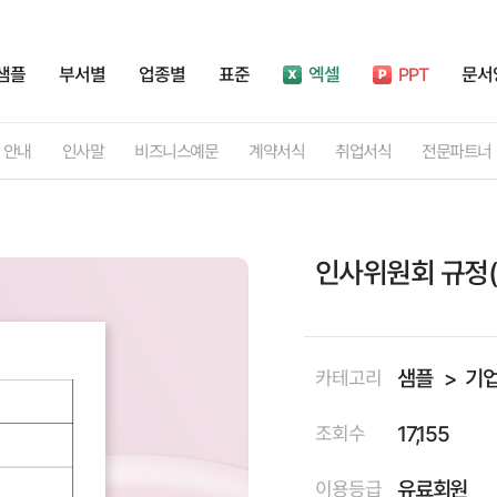
샘플
부서별
업종별
표준
엑셀
PPT
문서
안내
인사말
비즈니스예문
계약서식
취업서식
전문파트너
인사위원회 규정(
샘플
기
카테고리
17,155
조회수
유료회원
이용등급