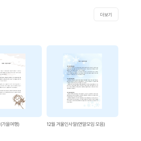
더보기
(가을여행)
12월 겨울인사말(연말모임 모음)
1월 겨울