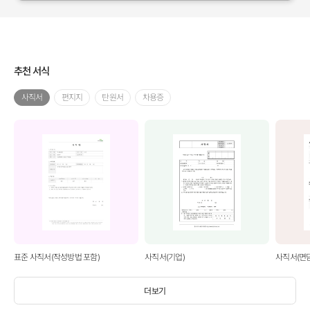
추천 서식
사직서
편지지
탄원서
차용증
표준 사직서(작성방법 포함)
사직서(기업)
사직서(면
더보기