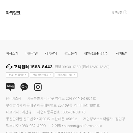
파워링크
광고신청
회사소개
이용약관
제휴문의
광고문의
개인정보취급방침
사이트맵
고객센터 1588-8443
평일 09:30-17:30 (점심 12:30-13:30)
전화 전 클릭!
전화상담 예약
원격지원요청
(주)비즈폼
서울특별시 강남구 역삼로 204 (역삼동) 604호
부산광역시 해운대구 해운대해변로 257 (우동, 하버타운) 1601호
대표이사 : 이선규
사업자등록번호 : 605-81-38178
통신판매업 신고번호 : 제2015-부산해운-0582호
개인정보보호책임자 : 김민경
팩스번호 : 080-082-4990
이메일 : support@bizforms.co.kr