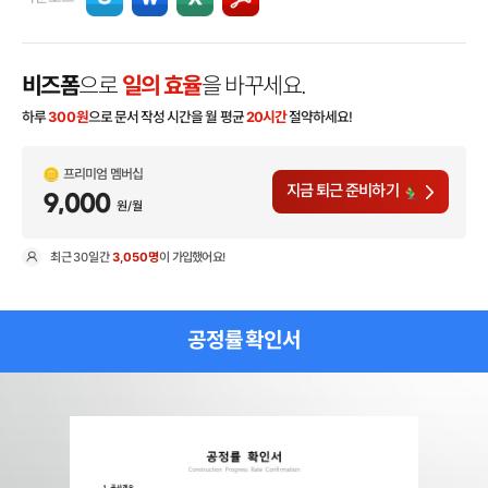
비즈폼
으로
일의 효율
을 바꾸세요.
하루
300
원
으로 문서 작성 시간을 월 평균
20시간
절약하세요!
프리미엄 멤버십
지금 퇴근 준비하기
9,000
원/월
최근
30일
간
3,050명
이 가입했어요!
현
공정률 확인서