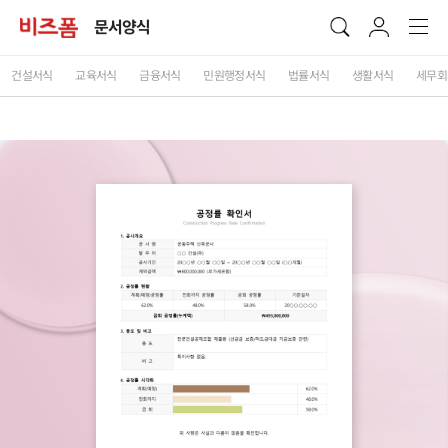
문서양식
건설서식
교육서식
금융서식
민원행정서식
법률서식
생활서식
세무회