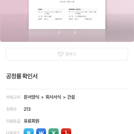
찜하기
공정률 확인서
문서양식
회사서식
건설
카테고리
213
조회수
유료회원
이용등급
다운로드