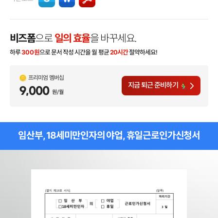
비즈폼
으로
일의 효율
을 바꾸세요.
하루
300
원
으로 문서 작성 시간을 월 평균
20시간
절약하세요!
프리미엄 멤버십
지금 퇴근 준비하기
9,000
원/월
임산부, 18세미만인자의 야업, 휴일근로인가신청서