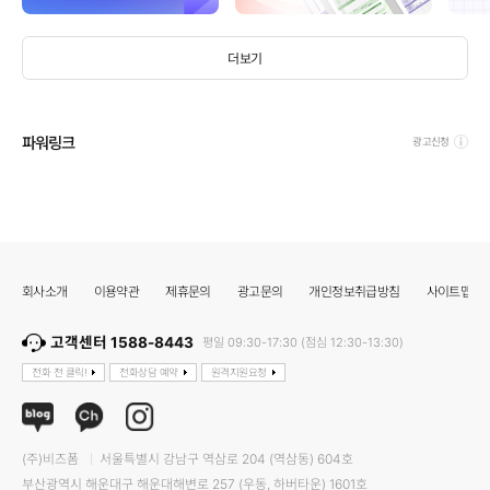
더보기
파워링크
광고신청
회사소개
이용약관
제휴문의
광고문의
개인정보취급방침
사이트맵
고객센터 1588-8443
평일 09:30-17:30 (점심 12:30-13:30)
전화 전 클릭!
전화상담 예약
원격지원요청
(주)비즈폼
서울특별시 강남구 역삼로 204 (역삼동) 604호
부산광역시 해운대구 해운대해변로 257 (우동, 하버타운) 1601호