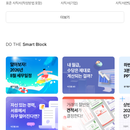
표준 사직서(작성방법 포함)
사직서(기업)
사직서(면
더보기
DO THE
Smart Block