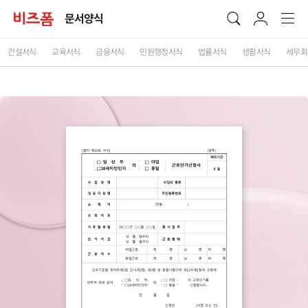
문서양식
건설서식
교육서식
금융서식
민원행정서식
법률서식
생활서식
세무회