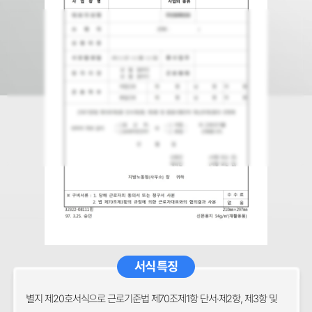
서식 특징
별지 제20호서식으로 근로기준법 제70조제1항 단서·제2항, 제3항 및